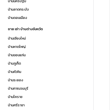
บ้านนครปฐม
บ้านลาดกระบัง
บ้านดอนเมือง
ขาย เช่า บ้านต่างจังหวัด
บ้านเชียงใหม่
บ้านหาดใหญ่
บ้านขอนแก่น
บ้านภูเก็ต
บ้านหัวหิน
บ้านระยอง
บ้านกาณจนบุรี
บ้านโคราช
บ้านศรีราชา