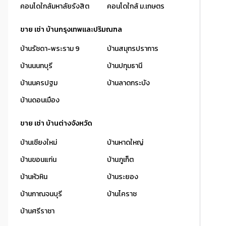
คอนโดใกล้มหาลัยรังสิต
คอนโดใกล้ ม.เกษตร
ขาย เช่า บ้านกรุงเทพและปริมณฑล
บ้านรัชดา-พระราม 9
บ้านสมุทรปราการ
บ้านนนทบุรี
บ้านปทุมธานี
บ้านนครปฐม
บ้านลาดกระบัง
บ้านดอนเมือง
ขาย เช่า บ้านต่างจังหวัด
บ้านเชียงใหม่
บ้านหาดใหญ่
บ้านขอนแก่น
บ้านภูเก็ต
บ้านหัวหิน
บ้านระยอง
บ้านกาณจนบุรี
บ้านโคราช
บ้านศรีราชา