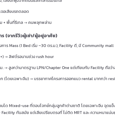
, เสียง/ฝุ่นจากถนนและกิจกรรมรีเทล
ดาเจอเสียงรถตลอด
+ พื้นที่รีเทล → คนพลุกพล่าน
จากรีวิวผู้เช่า/ผู้อยู่อาศัย)
งการ Mass (1 Bed เริ่ม ~30 ตร.ม.), Facility ดี, มี Community mall
0+) → ลิฟต์รอนานช่วง rush hour
ม. → สูงกว่ามาตรฐาน LPN/Chapter One แต่เทียบกับ Facility ถือว่
มาก (โดยเฉพาะจีน) → บรรยากาศโครงการออกแนว rental มากกว่า re
โด Mixed-use ที่ตอบโจทย์กลุ่มลูกค้าต่างชาติ โดยเฉพาะจีน จุดแข็งคื
acility ทันสมัย แต่เสียเปรียบตรงที่ ไม่ติด MRT และ ความหนาแน่นย