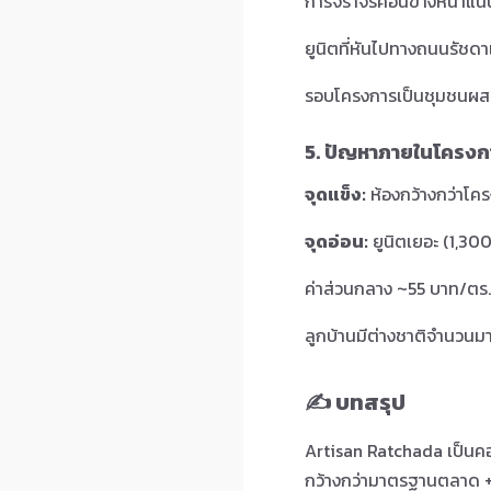
การจราจรค่อนข้างหนาแน่น
ยูนิตที่หันไปทางถนนรัช
รอบโครงการเป็นชุมชนผสม 
5. ปัญหาภายในโครงการ (
จุดแข็ง:
ห้องกว้างกว่าโคร
จุดอ่อน:
ยูนิตเยอะ (1,30
ค่าส่วนกลาง ~55 บาท/ตร.
ลูกบ้านมีต่างชาติจำนวน
✍️ บทสรุป
Artisan Ratchada เป็นคอน
กว้างกว่ามาตรฐานตลาด + F