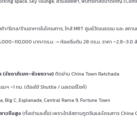
working space, Sky lounge, สวนลอยฟ้า, พื้นที่รีเทลขนาดใหญ่ (Com
นค้า/รีเทล/ร้านอาหารในโครงการ, ใกล้ MRT ศูนย์วัฒนธรรม และ สถาน
,000–110,000 บาท/ตร.ม. → ห้องเริ่มต้น 28 ตร.ม. ราคา ~2.8–3.0 
ร (รัชดาภิเษก–ห้วยขวาง)
ติดย่าน China Town Ratchada
มฯ ~1 กม. (ต้องใช้ Shuttle / มอเตอร์ไซค์)
a, Big C, Esplanade, Central Rama 9, Fortune Town
มชาวจีนสูง
(ทั้งเช่าและซื้อ) เพราะใกล้สถานทูตจีนและโครงการ China 
า