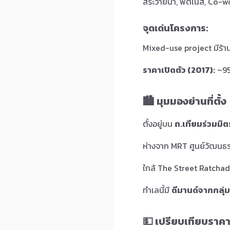
สระว่ายน้ำ, ฟิตเนส, Co-
จุดเด่นโครงการ:
Mixed-use project มีร้า
ราคาเปิดตัว (2017):
~95
🏙️ มุมมองย่านที่ตั้ง
ตั้งอยู่บน
ถ.เทียมร่วมมิต
ห่างจาก MRT ศูนย์วัฒนธรร
ใกล้ The Street Ratchad
ทำเลนี้มี
ดีมานด์จากกลุ่
💵 เปรียบเทียบราค