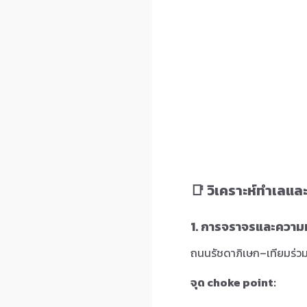
📑 วิเคราะห์ทำเลแ
1. การจราจรและความ
ถนนรัชดาภิเษก–เทียมร่ว
จุด choke point: