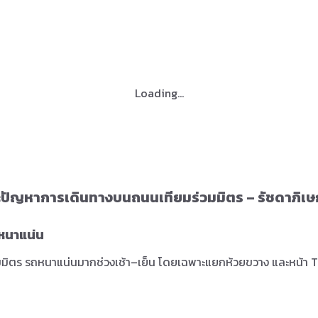
Loading...
ละปัญหาการเดินทางบนถนนเทียมร่วมมิตร – รัชดาภิเษ
หนาแน่น
มมิตร รถหนาแน่นมากช่วงเช้า–เย็น โดยเฉพาะแยกห้วยขวาง และหน้า T