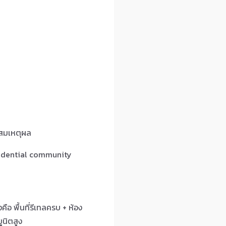
าสมเหตุผล
sidential community
อ พื้นที่รีเทลครบ + ห้อง
ูนิตสูง