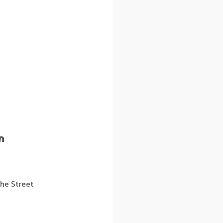
ก
he Street