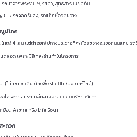
รถมาจากพระราม 9, รัชดา, สุทธิสาร เบียดกัน
g C → รถจอดรับส่ง, รถแท็กซี่จอดขวาง
รณูปโภค
นใหญ่ 4 เลน แต่ถ้าออกไปทางประชาอุทิศ/ห้วยขวางจะเจอถนนแคบ รถ
่านตลอด เพราะมีรีเทล/ร้านค้าในโครงการ
 (ไม่สะดวกเดิน ต้องพึ่ง shuttle/มอเตอร์ไซค์)
 ของโครงการ + รถเมล์หลายสายบนถนนรัชดาภิเษก
หมือน Aspire หรือ Life รัชดา
่สะดวก