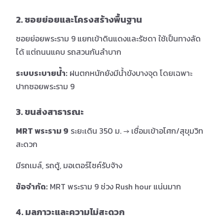
2. ซอยย่อยและโครงสร้างพื้นฐาน
ซอยย่อยพระราม 9 แยกเข้าดินแดงและรัชดา ใช้เป็นทางลัด
ได้ แต่ถนนแคบ รถสวนกันลำบาก
ระบบระบายน้ำ:
ฝนตกหนักยังมีน้ำขังบางจุด โดยเฉพาะ
ปากซอยพระราม 9
3. ขนส่งสาธารณะ
MRT พระราม 9
ระยะเดิน 350 ม. → เชื่อมเข้าอโศก/สุขุมวิท
สะดวก
มีรถเมล์, รถตู้, มอเตอร์ไซค์รับจ้าง
ข้อจำกัด:
MRT พระราม 9 ช่วง Rush hour แน่นมาก
4. มลภาวะและความไม่สะดวก