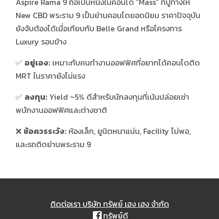
Aspire Rama 9 ถือเป็นหนึ่งในคอนโด “Mass” ที่ปูทางให้
New CBD พระราม 9 เป็นย่านคอนโดยอดนิยม ราคาปัจจุบัน
ยังจับต้องได้เมื่อเทียบกับ Belle Grand หรือโครงการ
Luxury รอบข้าง
✅
อยู่เอง:
เหมาะกับคนทำงานออฟฟิศที่อยากได้คอนโดติด
MRT ในราคายังไม่แรง
✅
ลงทุน:
Yield ~5% ดีสำหรับนักลงทุนที่เน้นปล่อยเช่า
พนักงานออฟฟิศและต่างชาติ
❌
ข้อควรระวัง:
ห้องเล็ก, ยูนิตหนาแน่น, Facility ไม่พอ,
และรถติดย่านพระราม 9
ติดต่อเรา บริษัท ทรัพย์ เฮง เฮง จำกัด
ทรัพย์ดี