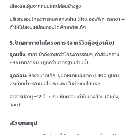
เสียงและฝุ่นจากถนนใหญ่ค่อนข้างสูง
บริเวณรอบโครงการคนพลุกพล่าน (ห้าง, ออฟฟิศ, ตลาด) →
ทำให้ไม่สงบเหมือนคอนโดพักอาศัยแท้ๆ
5. ปัญหาภายในโครงการ (จากรีวิวผู้อยู่อาศัย)
จุดแข็ง:
ราคาเข้าถึงง่ายกว่าโครงการรอบๆ, ค่าส่วนกลาง
~35 บาท/ตร.ม. (ถูกกว่ามาตรฐานย่านนี้)
จุดอ่อน:
ห้องขนาดเล็ก, ยูนิตหนาแน่นมาก (1,400 ยูนิต),
สระว่ายน้ำ–ฟิตเนสไม่เพียงพอในช่วงคนใช้เยอะ
อาคารมีอายุ ~12 ปี → เริ่มเห็นความเก่าในบางส่วน (สีผนัง,
วัสดุ)
✍️ บทสรุป