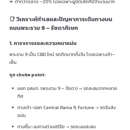
⏩ ต่ำกว่าตลาด ~20% โดยเฉพาะยูนิตเล็กที่มีจำนวนมาก
📑 วิเคราะห์ทำเลและปัญหาการเดินทางบน
ถนนพระราม 9 – รัชดาภิเษก
1. การจราจรและความหนาแน่น
พระราม 9 เป็น CBD ใหม่ รถติดมากทั้งวัน โดยเฉพาะเช้า–
เย็น
จุด choke point:
แยก อสมท. (พระราม 9 – รัชดา) → รถสะสมจากหลาย
ทิศ
ทางเข้า–ออก Central Rama 9, Fortune → รถรับส่ง
แน่น
ทางขึ้น–ลงทางด่วนศรีรัช → รถชะลอสะสม