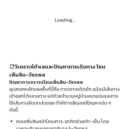
Loading...
📑วิเคราะห์ทำเลและปัญหาการเดินทาง โซน
เพิ่มสิน-วัชรพล
ปัญหาการจราจรโซนเพิ่มสิน-วัชรพล
อุปสรรคหลักของพื้นที่นี้คือ การจราจรติดขัด แม้จะมีเส้นทาง
เข้าออกได้หลายทาง แต่ด้วยจำนวนหมู่บ้านหนาแน่นและการ
ใช้เส้นทางลัดเลาะในซอย ทำให้การสัญจรมีปัญหาเด่น ๆ
ดังนี้:
ถนนเพิ่มสินหน้าโครงการ: รถติดช่วงเช้า–เย็น โดย
เฉพาะบริเวณแยกสุขาภิบาล 5–วัชรพล