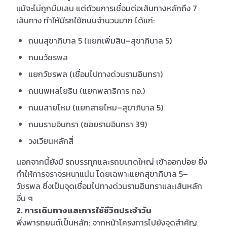
แม้จะไม่ถูกบีบเลน แต่ด้วยการเชื่อมต่อเส้นทางหลักถึง 7
เส้นทาง ทำให้มีรถใช้ถนนจำนวนมาก ได้แก่:
ถนนสุขาภิบาล 5 (แยกเพิ่มสิน–สุขาภิบาล 5)
ถนนวัชรพล
แยกวัชรพล (เชื่อมไปทางด่วนรามอินทรา)
ถนนพหลโยธิน (แยกพลาธิการ ทอ.)
ถนนสายไหม (แยกสายไหม–สุขาภิบาล 5)
ถนนรามอินทรา (ซอยรามอินทรา 39)
วงเวียนหลักสี่
นอกจากนี้ยังมี รถบรรทุกและรถขนาดใหญ่ เข้าออกบ่อย ยิ่ง
ทำให้การจราจรหนาแน่น โดยเฉพาะแยกสุขาภิบาล 5–
วัชรพล ซึ่งเป็นจุดเชื่อมไปทางด่วนรามอินทราและเส้นหลัก
อื่น ๆ
2. การเดินทางและการใช้ชีวิตประจำวัน
พึ่งพารถยนต์เป็นหลัก: จากหน้าโครงการไปยังจุดสำคัญ