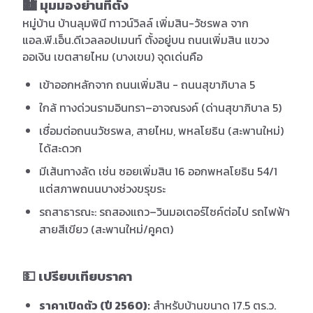
🏙️ มุมมองย่านที่ตั้ง
หมู่บ้าน บ้านลุมพินี ทาวน์วิลล์ เพิ่มสิน-วัชรพล จาก
แอล.พี.เอ็น.ดีเวลลอปเมนท์ ตั้งอยู่บน ถนนเพิ่มสิน แขวง
ออเงิน เขตสายไหม (บางเขน) จุดเด่นคือ
เข้าออกหลักจาก ถนนเพิ่มสิน - ถนนสุขาภิบาล 5
ใกล้ ทางด่วนรามอินทรา–อาจณรงค์ (ด่านสุขาภิบาล 5)
เชื่อมต่อถนนวัชรพล, สายไหม, พหลโยธิน (สะพานใหม่)
ได้สะดวก
มีเส้นทางลัด เช่น ซอยเพิ่มสิน 16 ออกพหลโยธิน 54/1
แต่สภาพถนนบางช่วงขรุขระ
รถสาธารณะ: รถสองแถว–วินมอเตอร์ไซค์ต่อไป รถไฟฟ้า
สายสีเขียว (สะพานใหม่/คูคต)
💵 เปรียบเทียบราคา
ราคาเปิดตัว (ปี 2560):
สำหรับบ้านขนาด 17.5 ตร.ว.