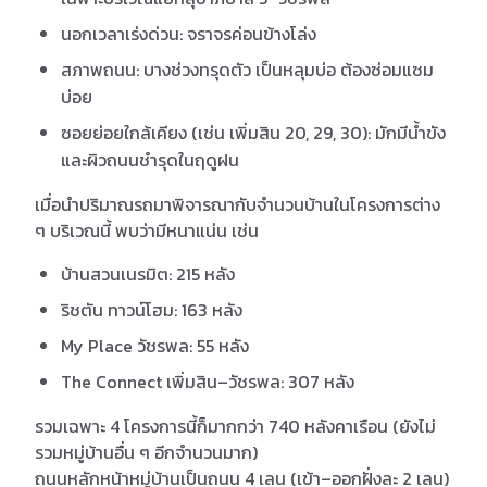
นอกเวลาเร่งด่วน: จราจรค่อนข้างโล่ง
สภาพถนน: บางช่วงทรุดตัว เป็นหลุมบ่อ ต้องซ่อมแซม
บ่อย
ซอยย่อยใกล้เคียง (เช่น เพิ่มสิน 20, 29, 30): มักมีน้ำขัง
และผิวถนนชำรุดในฤดูฝน
เมื่อนำปริมาณรถมาพิจารณากับจำนวนบ้านในโครงการต่าง
ๆ บริเวณนี้ พบว่ามีหนาแน่น เช่น
บ้านสวนเนรมิต: 215 หลัง
ริชตัน ทาวน์โฮม: 163 หลัง
My Place วัชรพล: 55 หลัง
The Connect เพิ่มสิน–วัชรพล: 307 หลัง
รวมเฉพาะ 4 โครงการนี้ก็มากกว่า 740 หลังคาเรือน (ยังไม่
รวมหมู่บ้านอื่น ๆ อีกจำนวนมาก)
ถนนหลักหน้าหมู่บ้านเป็นถนน 4 เลน (เข้า–ออกฝั่งละ 2 เลน)