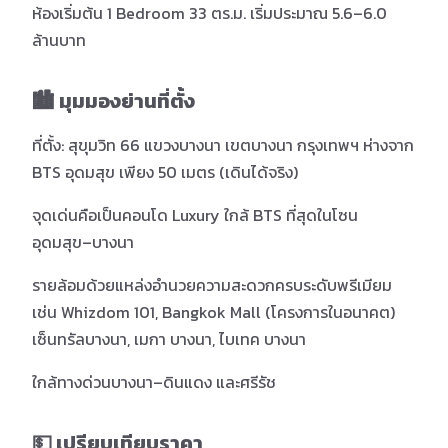
ห้องเริ่มต้น 1 Bedroom 33 ตร.ม. เริ่มประมาณ 5.6–6.0
ล้านบาท
🏙️ มุมมองย่านที่ตั้ง
ที่ตั้ง: สุขุมวิท 66 แขวงบางนา เขตบางนา กรุงเทพฯ ห่างจาก
BTS อุดมสุข เพียง 50 เมตร (เดินได้จริง)
จุดเด่นคือเป็นคอนโด Luxury ใกล้ BTS ที่สุดในโซน
อุดมสุข–บางนา
รายล้อมด้วยแหล่งอำนวยความสะดวกครบระดับพรีเมียม
เช่น Whizdom 101, Bangkok Mall (โครงการในอนาคต)
เซ็นทรัลบางนา, เมกา บางนา, ไบเทค บางนา
ใกล้ทางด่วนบางนา–ดินแดง และศรีรัช
💵 เปรียบเทียบราคา