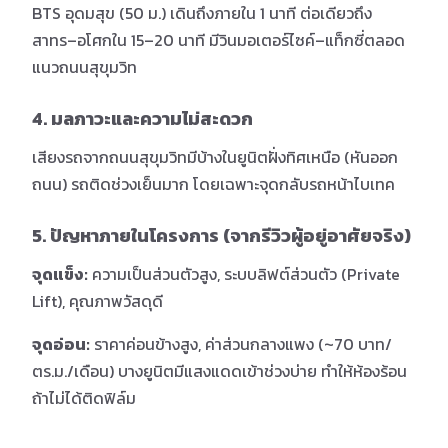
BTS อุดมสุข (50 ม.) เดินถึงภายใน 1 นาที ต่อเดียวถึง
สาทร–อโศกใน 15–20 นาที มีวินมอเตอร์ไซค์–แท็กซี่ตลอด
แนวถนนสุขุมวิท
4. มลภาวะและความไม่สะดวก
เสียงรถจากถนนสุขุมวิทมีบ้างในยูนิตฝั่งทิศเหนือ (หันออก
ถนน) รถติดช่วงเย็นมาก โดยเฉพาะจุดกลับรถหน้าไบเทค
5. ปัญหาภายในโครงการ (จากรีวิวผู้อยู่อาศัยจริง)
จุดแข็ง:
ความเป็นส่วนตัวสูง, ระบบลิฟต์ส่วนตัว (Private
Lift), คุณภาพวัสดุดี
จุดอ่อน:
ราคาค่อนข้างสูง, ค่าส่วนกลางแพง (~70 บาท/
ตร.ม./เดือน) บางยูนิตมีแสงแดดเข้าช่วงบ่าย ทำให้ห้องร้อน
ถ้าไม่ได้ติดฟิล์ม