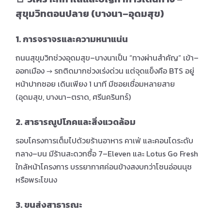
สุขุมวิทตอนปลาย (บางนา–อุดมสุข)
1. การจราจรและความหนาแน่น
ถนนสุขุมวิทช่วงอุดมสุข–บางนาเป็น “ทางผ่านสำคัญ” เข้า–
ออกเมือง → รถติดมากช่วงเร่งด่วน แต่จุดแข็งคือ BTS อยู่
หน้าปากซอย เดินเพียง 1 นาที มีซอยเชื่อมหลายสาย
(อุดมสุข, บางนา–ตราด, ศรีนครินทร์)
2. สาธารณูปโภคและสิ่งแวดล้อม
รอบโครงการเต็มไปด้วยร้านอาหาร คาเฟ่ และคอนโดระดับ
กลาง–บน มีร้านสะดวกซื้อ 7–Eleven และ Lotus Go Fresh
ใกล้หน้าโครงการ บรรยากาศค่อนข้างสงบกว่าโซนอ่อนนุช
หรือพระโขนง
3. ขนส่งสาธารณะ