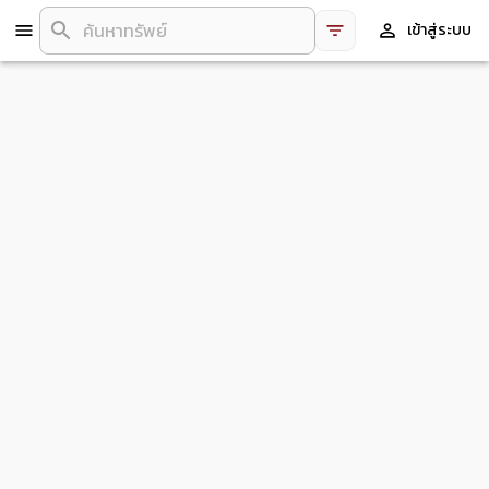
เข้าสู่ระบบ