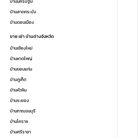
บ้านนครปฐม
บ้านลาดกระบัง
บ้านดอนเมือง
ขาย เช่า บ้านต่างจังหวัด
บ้านเชียงใหม่
บ้านหาดใหญ่
บ้านขอนแก่น
บ้านภูเก็ต
บ้านหัวหิน
บ้านระยอง
บ้านกาณจนบุรี
บ้านโคราช
บ้านศรีราชา