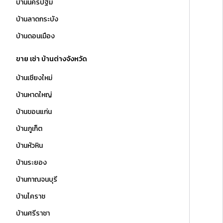
บ้านนครปฐม
บ้านลาดกระบัง
บ้านดอนเมือง
ขาย เช่า บ้านต่างจังหวัด
บ้านเชียงใหม่
บ้านหาดใหญ่
บ้านขอนแก่น
บ้านภูเก็ต
บ้านหัวหิน
บ้านระยอง
บ้านกาณจนบุรี
บ้านโคราช
บ้านศรีราชา